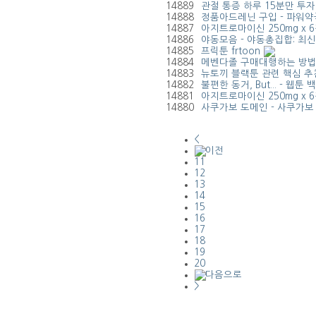
14889
관절 통증 하루 15분만 투
14888
정품아드레닌 구입 - 파워약
14887
아지트로마이신 250mg x 6
14886
야동모음 - 야동총집합: 최
14885
프릭툰 frtoon
14884
메벤다졸 구매대행하는 방법 -
14883
뉴토끼 블랙툰 관련 핵심 추
14882
불편한 동거, But... - 웹툰
14881
아지트로마이신 250mg x 6
14880
사쿠가보 도메인 - 사쿠가보 
<
11
12
13
14
15
16
17
18
19
20
>