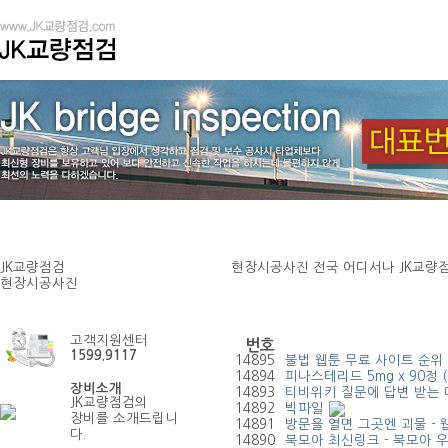
JK교량점검
현장시공사진
전국 어디서나 JK교량
현장시공사진
현장시공사진
고객지원센터
번호
1599.9117
14895
불법 웹툰 무료 사이트 순위
14894
피나스테리드 5mg x 90정 
장비소개
14893
티비위키 질문에 답변 받는 
JK교량점검의
14892
빅파일
장비를 소개드립니
14891
방문을 열면 그곳엔 괴물 - 
다.
14890
북모아 최신링크 - 북모아 우