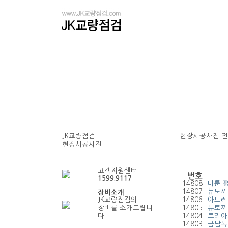
JK교량점검
현장시공사진
전
현장시공사진
현장시공사진
고객지원센터
번호
1599.9117
14808
미툰 평
14807
뉴토끼
장비소개
JK교량점검의
14806
아드레
장비를 소개드립니
14805
뉴토끼
다.
14804
트리아자
14803
금남톡