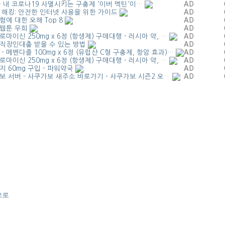
 내 코로나19 사멸시키는 구충제 '이버 멕틴'이…
AD
 해킹: 안전한 인터넷 사용을 위한 가이드
AD
에 대한 오해 Top 8
AD
 웹툰 우희
AD
마이신 250mg x 6정 (항생제) 구매대행 - 러시아 약, …
AD
직장인대출 받을 수 있는 방법
AD
- 메벤다졸 100mg x 6정 (유럽산 C형 구충제, 항암 효과)…
AD
마이신 250mg x 6정 (항생제) 구매대행 - 러시아 약, …
AD
 60mg 구입 - 파워약국
AD
보 서버 - 사쿠가보 새주소 바로가기 - 사쿠가보 시즌2 오…
AD