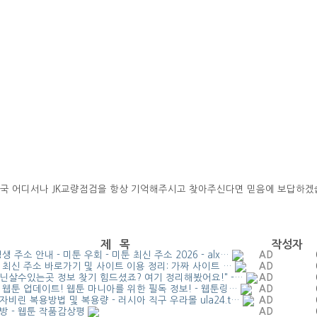
국 어디서나 JK교량점검을 항상 기억해주시고 찾아주신다면 믿음에 보답하겠
제 목
작성자
생 주소 안내 - 미툰 우회 - 미툰 최신 주소 2026 - alx…
AD
 최신 주소 바로가기 및 사이트 이용 정리: 가짜 사이트 …
AD
닌살수있는곳 정보 찾기 힘드셨죠? 여기 정리해봤어요!" -…
AD
 웹툰 업데이트! 웹툰 마니아를 위한 필독 정보! - 웹툰링…
AD
비린 복용방법 및 복용량 - 러시아 직구 우라몰 ula24.t…
AD
방 - 웹툰 작품감상평
AD