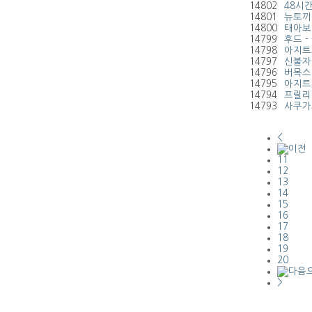
14802
48시간
14801
뉴토끼
14800
태아보험
14799
후드 -
14798
아지트로
14797
신불자
14796
버목스 
14795
아지트로
14794
프릴리지
14793
사쿠가
<
11
12
13
14
15
16
17
18
19
20
>