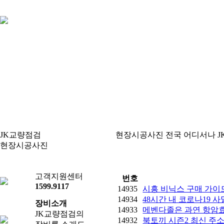
JK교량점검
현장시공사진
전국 어디서나 
현장시공사진
현장시공사진
고객지원센터
번호
1599.9117
14935
시흥 비닉스 구매 가이
14934
48시간 내 코로나19 
장비소개
14933
메벤다졸은 과연 항암효과
JK교량점검의
14932
북토끼 시즌2 최신 주소