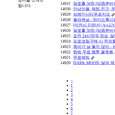
장비를 소개드
14931
알로홀 50정 (담즙분비
립니다.
14930
만남어플, 채팅 친구, 무
14929
브레인시티푸르지오
14928
플라케닐 - 하이드록시클로
14927
[미연시 단편선] 누나가
14926
알로홀 50정 (담즙분비
14925
포천 24시약국 정보, 
14924
프로코밀구매 시 주의할
14923
좀비가 날 물지 않아 -
14922
합법 무료 웹툰 플랫폼
14921
무료채팅
14920
DARK MOON: 달의 제
<
1
2
3
4
5
6
7