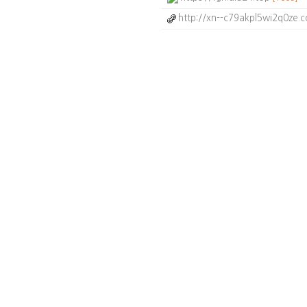
http://xn--c79akpl5wi2q0ze.