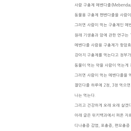
사람 구충제 메벤다졸(Mebenda
동물용 구충제 펜벤다졸을 사람이
그러면 사람이 먹는 구충제인 메
원래 기생충과 암에 관한 연구는 
메벤다졸 사람용 구충제가 항암효
강아지 구충제를 먹는다고 정부가
동물이 먹는 약을 사람이 먹는게 
그러면 사람이 먹는 메벤다졸을 
겔민다졸 하루에 2정, 3정 먹으면
나는 먹는다.
그리고 건강하게 오래 오래 살겠다
아래 글은 위키백과에서 퍼온 자
디나충증 감염, 포충증, 편모충증 