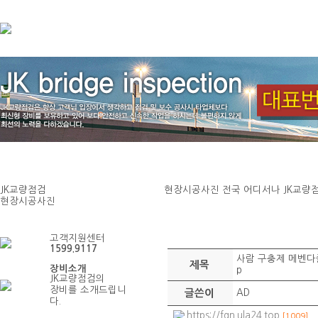
JK교량점검
현장시공사진
전국 어디서나 JK교량
현장시공사진
현장시공사진
고객지원센터
1599.9117
사람 구충제 메벤다졸(
제목
장비소개
p
JK교량점검의
장비를 소개드립니
글쓴이
AD
다.
https://fgn.ula24.top
[1009]