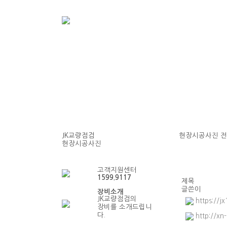
JK교량점검
현장시공사진
전
현장시공사진
현장시공사진
고객지원센터
1599.9117
제목
글쓴이
장비소개
JK교량점검의
https://j
장비를 소개드립니
다.
http://xn