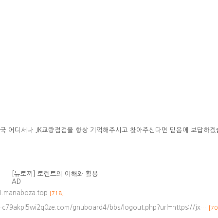
국 어디서나 JK교량점검을 항상 기억해주시고 찾아주신다면 믿음에 보답하겠
[뉴토끼] 토렌트의 이해와 활용
AD
x1.manaboza.top
[718]
--c79akpl5wi2q0ze.com/gnuboard4/bbs/logout.php?url=https://jx…
[70