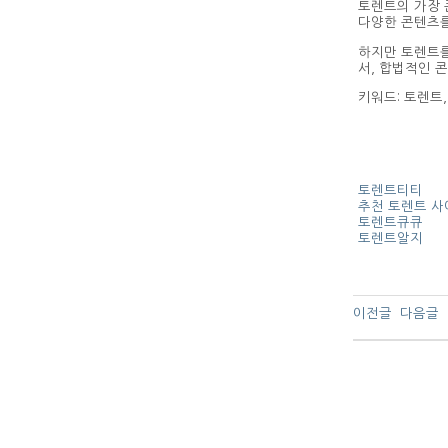
토렌트의 가장 
다양한 콘텐츠를
하지만 토렌트를
서, 합법적인 
키워드: 토렌트
토렌트티티
추천 토렌트 사
토렌트큐큐
토렌트알지
이전글
다음글