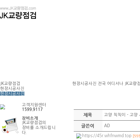
JK교량점검
현장시공사진
전국 어디서나 JK교량
현장시공사진
현장시공사진
고객지원센터
1599.9117
제목
고양 칙칙이 - 고양
장비소개
JK교량점검의
글쓴이
AD
장비를 소개드립니
다.
https://45r.whfnwmd.top
[55