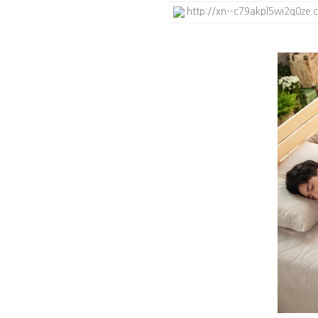
http://xn--c79akpl5wi2q0ze