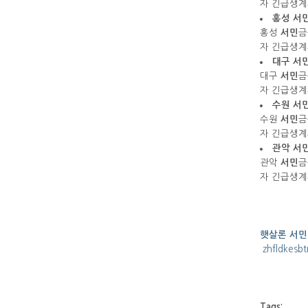
자 긴급생
홍성
서
홍성
서민
금
자 긴급생
대구
서
대구
서민
금
자 긴급생
수원
서
수원
서민
금
자 긴급생
관악
서
관악
서민
금
자 긴급생
햇살론 서민
zhfldkesb
Tags: