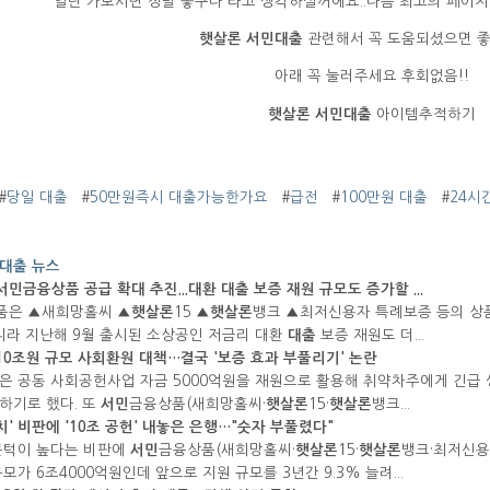
일단 가보시면 정말 좋구나 라고 생각하실꺼에요..나름 최고의 페이지
햇살론 서민대출
관련해서 꼭 도움되셨으면 좋겠
아래 꼭 눌러주세요 후회없음!!
햇살론 서민대출
아이템추적하기
#
당일 대출
#
50만원즉시 대출가능한가요
#
급전
#
100만원 대출
#
24시
대출 뉴스
서민
금융상품 공급 확대 추진...대환
대출
보증 재원 규모도 증가할 ...
품은 ▲새희망홀씨 ▲
햇살론
15 ▲
햇살론
뱅크 ▲최저신용자 특례보증 등의 상품을
아니라 지난해 9월 출시된 소상공인 저금리 대환
대출
보증 재원도 더...
10조원 규모 사회환원 대책…결국 '보증 효과 부풀리기' 논란
은 공동 사회공헌사업 자금 5000억원을 재원으로 활용해 취약차주에게 긴급 생
하기로 했다. 또
서민
금융상품(새희망홀씨·
햇살론
15·
햇살론
뱅크...
치' 비판에 '10조 공헌' 내놓은 은행…"숫자 부풀렸다"
턱이 높다는 비판에
서민
금융상품(새희망홀씨·
햇살론
15·
햇살론
뱅크·최저신용
모가 6조4000억원인데 앞으로 지원 규모를 3년간 9.3% 늘려...