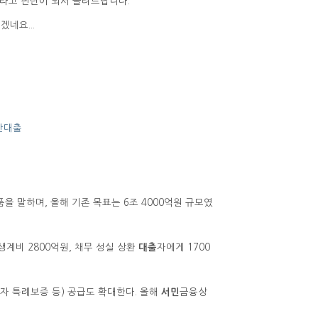
라고 판단이 되서 올려드립니다.
네요...
간대출
 말하며, 올해 기존 목표는 6조 4000억원 규모였
계비 2800억원, 채무 성실 상환
대출
자에게 1700
자 특례보증 등) 공급도 확대한다. 올해
서민
금융상