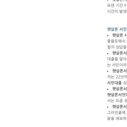
오랜 기간 
시간이 발생
햇살론 서민
햇살론 
좋을듯해서
할까 상담을
햇살론서
대출을 알아
는 서민이
햇살론서
저는 22년
서민대출
상
햇살론서
햇살론서민
서는 요즘 
햇살론서
그러던중에
용을 해보려