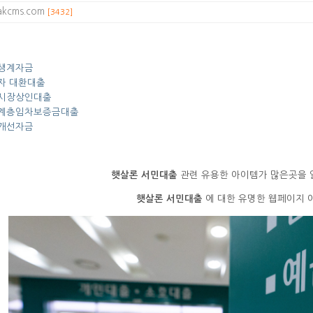
aakcms.com
[3432]
생계자금
자 대환대출
시장상인대출
계층임차보증금대출
개선자금
햇살론 서민대출
관련 유용한 아이템가 많은곳을
햇살론 서민대출
에 대한 유명한 웹페이지 