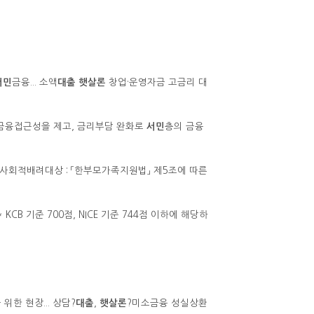
서민
금융... 소액
대출
햇살론
창업·운영자금 고금리 대
 금융접근성을 제고, 금리부담 완화로
서민
층의 금융
사회적배려대상 : 「한부모가족지원법」 제5조에 따른
KCB 기준 700점, NICE 기준 744점 이하에 해당하
위한 현장... 상담?
대출
,
햇살론
?미소금융 성실상환