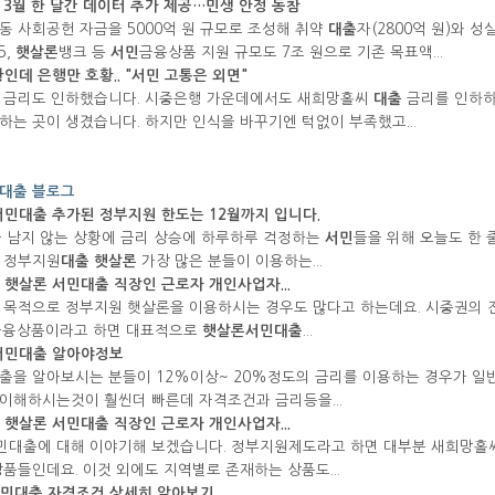
 3월 한 달간 데이터 추가 제공…민생 안정 동참
동 사회공헌 자금을 5000억 원 규모로 조성해 취약
대출
자(2800억 원)와 성
5,
햇살론
뱅크 등
서민
금융상품 지원 규모도 7조 원으로 기존 목표액...
인데 은행만 호황.. "
서민
고통은 외면"
금리도 인하했습니다. 시중은행 가운데에서도 새희망홀씨
대출
금리를 인하하
하는 곳이 생겼습니다. 하지만 인식을 바꾸기엔 턱없이 부족했고...
대출 블로그
서민대출
추가된 정부지원 한도는 12월까지 입니다.
마 남지 않는 상황에 금리 상승에 하루하루 걱정하는
서민
들을 위해 오늘도 한 
 정부지원
대출
햇살론
가장 많은 분들이 이용하는...
원
햇살론 서민대출
직장인 근로자 개인사업자...
 목적으로 정부지원 햇살론을 이용하시는 경우도 많다고 하는데요. 시중권의 진
금융상품이라고 하면 대표적으로
햇살론서민대출
...
서민대출
알아야정보
출을 알아보시는 분들이 12%이상~ 20%정도의 금리를 이용하는 경우가 일반
이해하시는것이 훨씬더 빠른데 자격조건과 금리등을...
원
햇살론 서민대출
직장인 근로자 개인사업자...
대출에 대해 이야기해 보겠습니다. 정부지원제도라고 하면 대부분 새희망홀
상품들인데요. 이것 외에도 지역별로 존재하는 상품도...
민대출
자격조건 상세히 알아보기