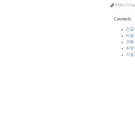
https://r
Contents
긴급
사업
전통
취약
시설