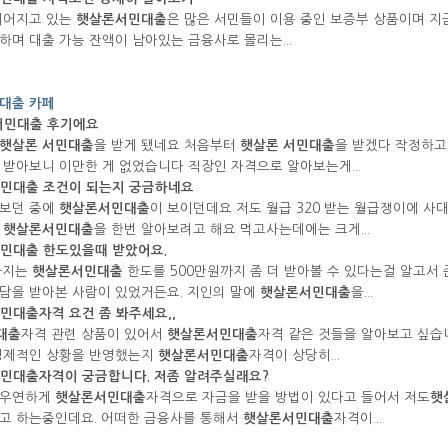
이어지고 있는
햇살론서민대출
은 많은 서민들이 이용 중인 보증부 상품이며 지금
하며 대출 가능 잔액이 남아있는 금융사로 몰리는...
대출 카페
서민대출
후기에요
햇살론 서민대출
을 받게 됐네요 처음부터
햇살론 서민대출
을 받겠다 작정하고
 받아보니 이만한 게 없었습니다 직장인 자격으로 알아보는게...
민대출
조건이 되는지 궁금하네요
보던 중에
햇살론서민대출
이 보이던데요 저도 월급 320 받는 월급쟁이에 
라
햇살론서민대출
을 한번 알아보려고 해요 먹고사는데에는 크게...
민대출
한도있을때 받았어요.
까지는
햇살론서민대출
한도를 500만원까지 좀 더 받아볼 수 있다는걸 알고서 
담을 받아본 사람이 있었거든요. 지인의 말에
햇살론서민대출
을...
민대출
자격 요건 좀 봐주세요,,
대출
자격 관련 상품이 있어서
햇살론서민대출
자격 같은 것들을 알아보고 싶습
경제적인 상황을 반영했는지
햇살론서민대출
자격이 상당히...
민대출
자격이 궁금합니다. 저좀 알려주실래요?
 우연하게
햇살론서민대출
자격으로 자금을 받을 방법이 있다고 들어서 저도
햇
고 하는중인데요. 어떠한 금융사를 통해서
햇살론서민대출
자격이...