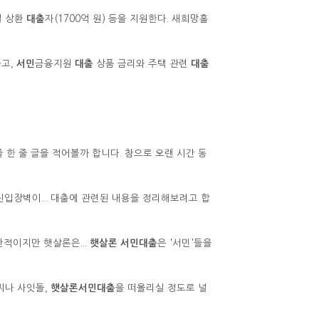
실 상환
대출
자(1700억 원) 등을 지원한다. 새희망홀
고,
서민
금융지원
대출
상품 금리와 주택 관련
대출
줄 한 줄 글을 적어볼까 합니다. 참으로 오랜 시간 동
입장벽이... 대출에 관련된 내용을 정리해보려고 합
적이지만 햇살론은...
햇살론 서민대출
은 '서민'들을
씨나 사잇돌,
햇살론서민대출
을 떠올리실 정도로 널