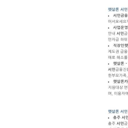
햇살론 서민
서민
금융
어서오세요
사업운영
안내
서민
금
안자금 하위
직장인
햇
제도권 금융
애로 해소를
햇살론
서민
금융진흥
한부모가족, 
햇살론
카
지원대상 연 
며, 이용자
햇살론 서민
충주
서
충주
서민
금