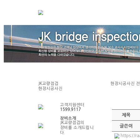
JK교량점검
현장시공사진
전
현장시공사진
현장시공사진
고객지원센터
1599.9117
제목
장비소개
JK교량점검의
글쓴이
장비를 소개드립니
다.
https://r