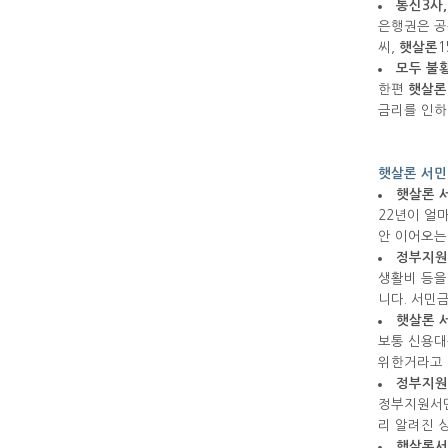
통신3사,
은행권은 공
씨,
햇살론
1
모두 불황
한편
햇살론
금리를 인하
햇살론 서민
햇살론 
22년이 얼
안 이어오는
정부지
생활비 등을
니다. 서민
햇살론 
보통 신용대
위한거라고 
정부지
정부지원서민
리 알려진 
햇살론서