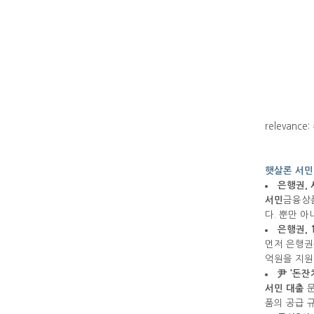
relevance: 
햇살론 서민
은행권,
서민
금융상
다. 뿐만 
은행권, 
먼저 은행권
억원을 지원
尹 '돈잔
서민 대출
문
품의 공급 규