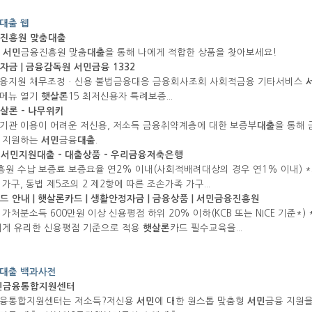
대출 웹
진흥원 맞춤
대출
!
서민
금융진흥원 맞춤
대출
을 통해 나에게 적합한 상품을 찾아보세요!
자금 | 금융감독원
서민
금융 1332
융지원 채무조정ㆍ신용 불법금융대응 금융회사조회 사회적금융 기타서비스
메뉴 열기
햇살론
15 최저신용자 특례보증...
살론
- 나무위키
기관 이용이 어려운 저신용, 저소득 금융취약계층에 대한 보증부
대출
을 통해
 지원하는
서민
금융
대출
.
-
서민
지원
대출
-
대출
상품 - 우리금융저축은행
원 수납 보증료 보증요율 연2% 이내(사회적배려대상의 경우 연1% 이내) *
가구, 동법 제5조의 2 제2항에 따른 조손가족 가구...
드 안내 |
햇살론
카드 | 생활안정자금 | 금융상품 |
서민
금융진흥원
가처분소득 600만원 이상 신용평점 하위 20% 이하(KCB 또는 NICE 기준*) * 
에게 유리한 신용평점 기준으로 적용
햇살론
카드 필수교육을...
대출 백과사전
민
금융통합지원센터
융통합지원센터는 저소득?저신용
서민
에 대한 원스톱 맞춤형
서민
금융 지원을 