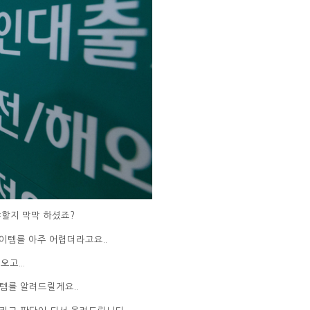
할지 막막 하셨죠?
이템를 아주 어렵더라고요..
고...
템를 알려드릴게요..