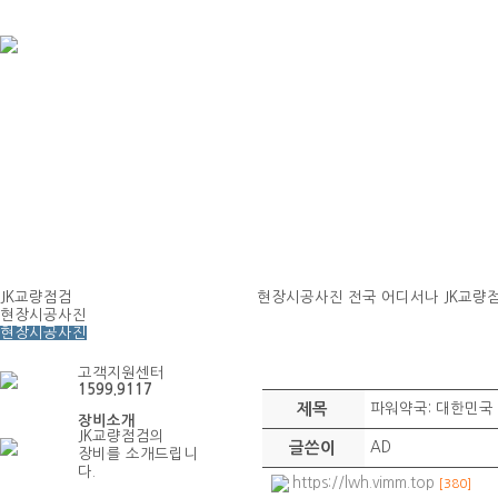
JK교량점검
현장시공사진
전국 어디서나 JK교량
현장시공사진
현장시공사진
고객지원센터
1599.9117
제목
파워약국: 대한민국
장비소개
JK교량점검의
글쓴이
AD
장비를 소개드립니
다.
https://lwh.vimm.top
[380]