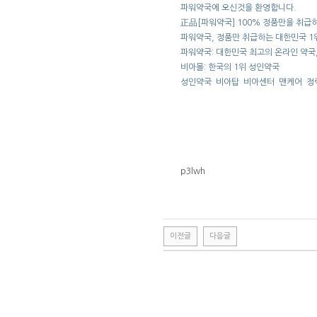
파워약국에 오신것을 환영합니다.
正品[파워약국] 100% 정품만을 취급
파워약국, 정품만 취급하는 대한민국 1
파워약국: 대한민국 최고의 온라인 약국
비아몰: 한국의 1위 성인약국
성인약국
비아탑
비아센터
맨케어
정
p3lwh
이전글
다음글