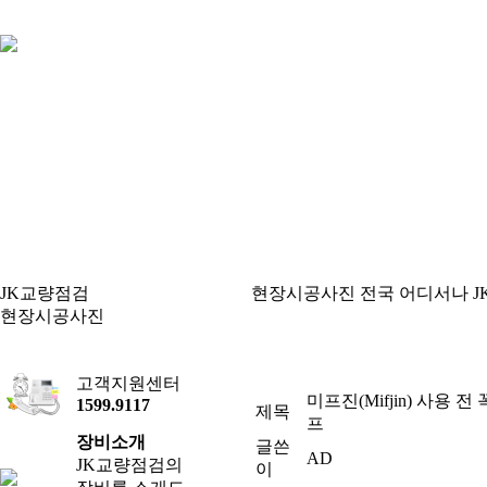
JK교량점검
현장시공사진
전국 어디서나 
현장시공사진
현장시공사진
고객지원센터
미프진(Mifjin) 사용 
1599.9117
제목
프
장비소개
글쓴
AD
JK교량점검의
이