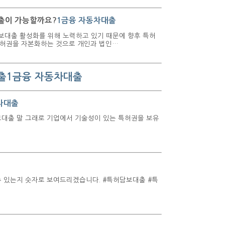
대출이 가능할까요?
1금융 자동차대출
보대출 활성화를 위해 노력하고 있기 때문에 향후 특허
특허권을 자본화하는 것으로 개인과 법인…
출
1금융 자동차대출
차대출
보대출 말 그래로 기업에서 기술성이 있는 특허권을 보유
수 있는지 숫자로 보여드리겠습니다. #특허담보대출 #특