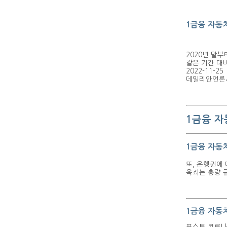
1금융 자동
2020년 말
같은 기간 대비
2022-11-25
데일리안언론
1금융 
1금융 자동
또, 은행권에
옥죄는 총량 
1금융 자동
포스트 코로나