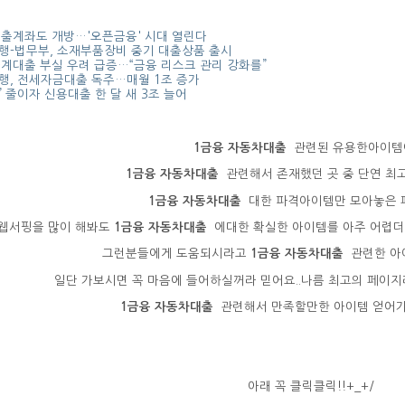
대출계좌도 개방…'오픈금융' 시대 열린다
행-법무부, 소재부품장비 중기 대출상품 출시
가계대출 부실 우려 급증…“금융 리스크 관리 강화를”
행, 전세자금대출 독주…매월 1조 증가
’ 줄이자 신용대출 한 달 새 3조 늘어
1금융 자동차대출
관련된 유용한아이템
1금융 자동차대출
관련해서 존재했던 곳 중 단연 최
1금융 자동차대출
대한 파격아이템만 모아놓은 
웹서핑을 많이 해봐도
1금융 자동차대출
에대한 확실한 아이템를 아주 어렵더라
그런분들에게 도움되시라고
1금융 자동차대출
관련한 아
일단 가보시면 꼭 마음에 들어하실꺼라 믿어요..나름 최고의 페이지
1금융 자동차대출
관련해서 만족할만한 아이템 얻어가셨
아래 꼭 클릭클릭!!+_+/