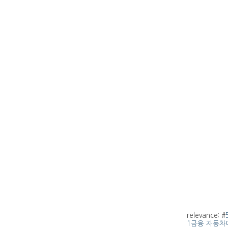
relevance: #
1금융 자동차