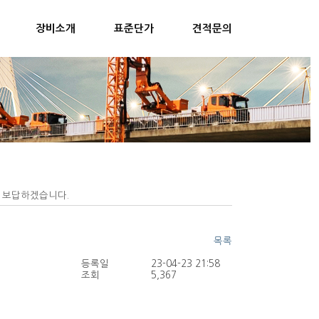
장비소개
표준단가
견적문의
 보답하겠습니다.
목록
등록일
23-04-23 21:58
조회
5,367