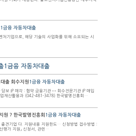
원
1금융 자동차대출
벤처기업으로, 해당 기술의 사업화를 위해 소요되는 시
출
1금융 자동차대출
담보대출 회수지원
1금융 자동차대출
보 IP 매각 : 협약 금융기관 ↔ 회수전문기관 IP 매입
산업재산활용과 (042-481-3478) 한국발명진흥회…
지원 ? 한국발명진흥회
1금융 자동차대출
 중견기업 다. 지원내용 지원한도… 신청방법 접수방법 :
산평가 지원」 신청서, 관련…