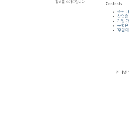
장비를 소개드립니다.
Contents
증권·
산업은
기업·
농협은
‘주담대
인터넷 