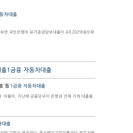
자동차대출
로 보면 국민은행의 유가증권담보대출이 4조202억원으로
대출
1금융 자동차대출
‘톱’
1금융 자동차대출
 아울러, 지난해 금융당국이 은행권 전체 가계 대출을
차대출
 지원 기회가 제공된다. 중소벤처기업진흥공단 제주지역