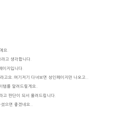
에요.
고라고 생각합니다.
페이지입니다.
고요..여기저기 다녀보면 성인페이지만 나오고...
이템를 알려드릴게요..
라고 판단이 되서 올려드립니다.
으면 좋겠네요...