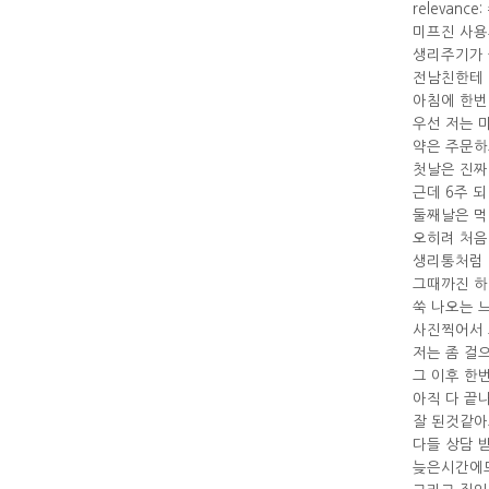
relevance: 
미프진 사
생리주기가 
전남친한테 
아침에 한번
우선 저는 
약은 주문하
첫날은 진짜
근데 6주 
둘째날은 먹
오히려 처음
생리통처럼 
그때까진 하
쑥 나오는 
사진찍어서 
저는 좀 걸
그 이후 한
아직 다 끝
잘 된것같아
다들 상담 
늦은시간에