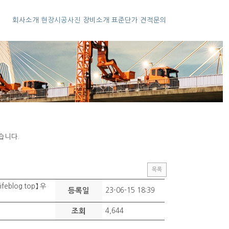
회사소개
현장시공사진
장비소개
표준단가
견적문의
습니다.
목록
blog.top】 우
등록일
23-06-15 18:39
조회
4,644