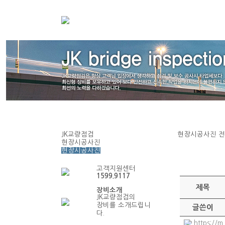
JK교량점검
현장시공사진
전
현장시공사진
현장시공사진
고객지원센터
1599.9117
제목
장비소개
JK교량점검의
장비를 소개드립니
글쓴이
다.
https://m