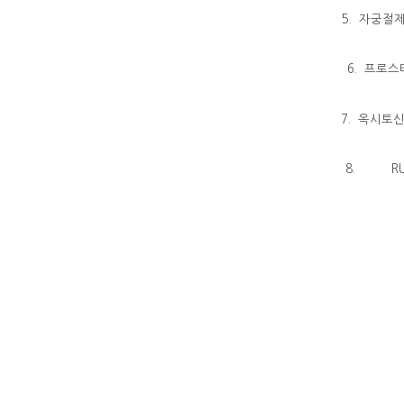
5. 자궁절
6. 프로스
7. 옥시토
8. RU-