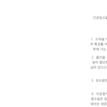
인공임신중
1. 소파술
부 확장물 
후에 가는
2. 흡인술
넣어 절단
남아 있다고
3. 유도분
4. 자궁절
절수술은 임
태아는 생존