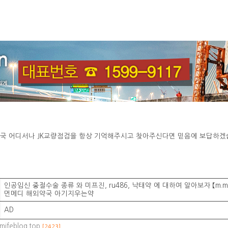
국 어디서나 JK교량점검을 항상 기억해주시고 찾아주신다면 믿음에 보답하겠
인공임신 중절수술 종류 와 미프진, ru486, 낙태약 에 대하여 알아보자 【m.mife
먼메디 해외약국 아기지우는약
AD
.mifeblog.top
[2423]