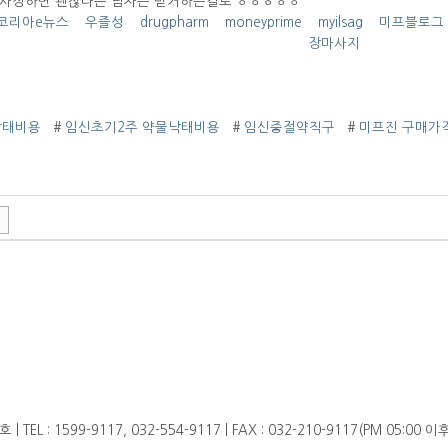
사정하면 괜찮다는 남자는 믿거하는걸로 ㅎㅎㅎㅎㅎ
코리아e뉴스
우즐성
drugpharm
moneyprime
myilsag
미프블로그
장마사지
낙태비용
#
임신초기2주 약물낙태비용
#
임신중절약직구
#
미­프진 구매가
 : 1599-9117, 032-554-9117 | FAX : 032-210-9117(PM 05:00 이후)