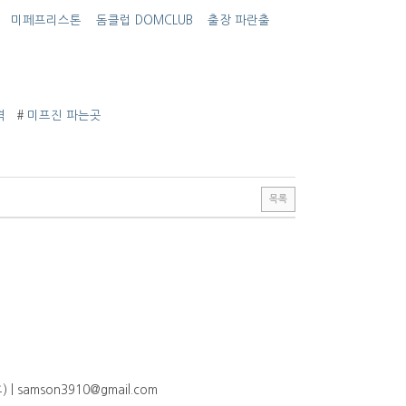
미페프리스톤
돔클럽 DOMCLUB
출장 파란출
격
#
미­프진 파는곳
목록
 | samson3910@gmail.com