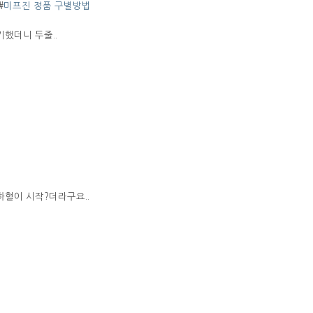
#
미프진 정품 구별방법
했더니 두줄..
혈이 시작?더라구요..