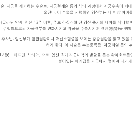
제술: 자궁을 제거하는 수술로, 자궁절개술 등의 낙태 과정에서 자궁수축이 제
술된다. 이 수술을 시행하면 임신부는 더 이상 아이를
타글라딘 약제: 임신 13주 이후, 주로 4~5개월 된 임신 중기의 태아를 낙태
주입함으로써 자궁경부를 연화시키고 자궁을 수축시키며 경관(頸管)을 팽창
신 주사법: 임신부가 혈관질환이나 저산소혈증을 보이는 중증질환을 앓고 있을
하게 한다. 이 시술은 수분중독증, 자궁파열 등의 
486 : 미프진, 낙태약, 으로 임신 초기 자궁내막의 발달을 돕는 황체호
붙어있는 아기집을 자궁에서 떨어져 나가게