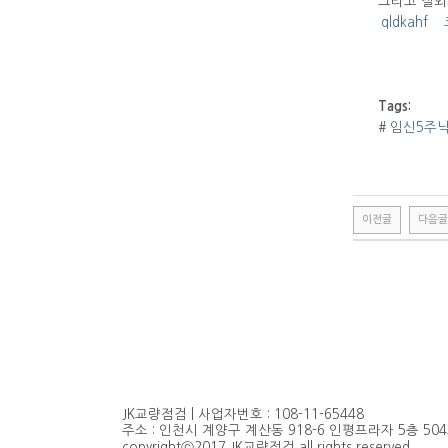
그리고 질외
qldkahf
Tags:
#
임신5주
이전글
다음글
JK교량점검 | 사업자번호 : 108-11-65448
주소 : 인천시 계양구 계산동 918-6 인평프라자 5층 504호 | TEL
copyrightⓒ2017 JK교량점검 all rights reserved.