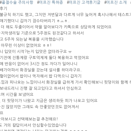
#
중절수술 주의사항
#
미프진 특허증
#
미프진 고객후기글
#
미프진 소개
용후기
불규칙 하기도 했고, 그치만 저번달과 다르게 너무 늦어져 혹시나해서 테스트기
얘기했더니 갑자기 잠수타버리기 ㅎㅗㅎ..
 더 해도 두줄이어서 약을 알아보다가 카톡으로 상담하게 되었어요
마지막생리일 기준으로 5주정도 된것같다고 하셔서
고 6주차 되는날 복용을 시작했습니다
 아무런 이상이 없었어요 ㅎㅎ!
되니 입덧이 시작?는지 입맛은 없더라구요 ㅠ
기전에 진통제랑 구토억제제 둘다 복용하고 먹었어요
에 반응이 없어서 3시간 정도 자다가 일어나니
배가아파서 화장실을 갔는데 설사를 하더라구요..
혈이없어서 밥이나 먹자해서 밥 다먹으니 갑자기
느낌과 피나오는 느낌이나서 화장실을 급하게 가서 확인해보니 핏덩이와 함께 하
보내드리니 진행 잘 되고있다고 하셔서 안심하고
으며 시간을 보냈어요
번 더 핏덩이가 나왔고 지금은 생리하듯 피가 나오고 있어요
나진 않았지만 그래도 속 안좋았던것도 없어져서
요
받아보시고 선택해보는걸 추천해요!
도 거의 칼답이셔서 안심할수있었습니다