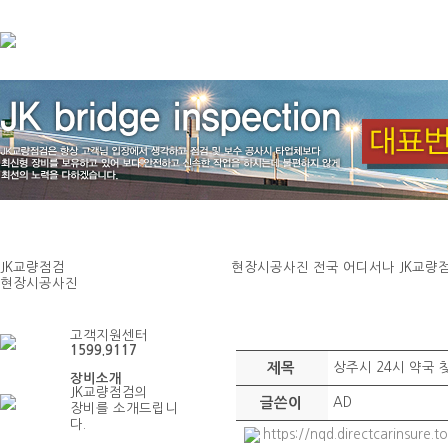
JK교량점검
현장시공사진
전국 어디서나 JK교량
현장시공사진
현장시공사진
고객지원센터
1599.9117
제목
상주시 24시 약국 
장비소개
JK교량점검의
글쓴이
AD
장비를 소개드립니
다.
https://nqd.directcarinsure